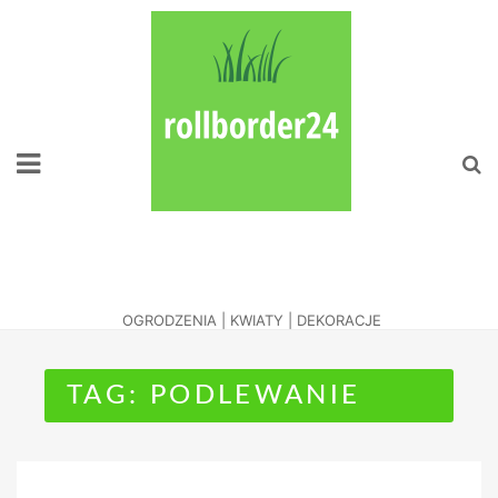
Skip
to
content
Naciesz Oko
Zadbanym Ogrodem
OGRODZENIA | KWIATY | DEKORACJE
TAG:
PODLEWANIE