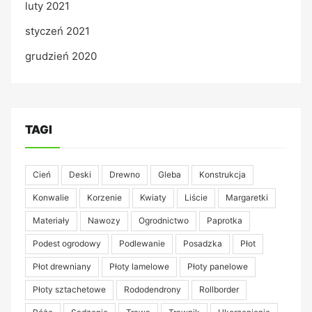
luty 2021
styczeń 2021
grudzień 2020
TAGI
Cień
Deski
Drewno
Gleba
Konstrukcja
Konwalie
Korzenie
Kwiaty
Liście
Margaretki
Materiały
Nawozy
Ogrodnictwo
Paprotka
Podest ogrodowy
Podlewanie
Posadzka
Płot
Płot drewniany
Płoty lamelowe
Płoty panelowe
Płoty sztachetowe
Rododendrony
Rollborder