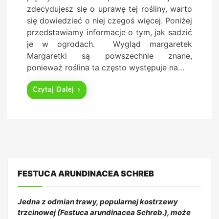
d
zdecydujesz się o uprawę tej rośliny, warto
o
się dowiedzieć o niej czegoś więcej. Poniżej
n
przedstawiamy informacje o tym, jak sadzić
je w ogrodach. Wygląd margaretek
Margaretki są powszechnie znane,
ponieważ roślina ta często występuje na…
Czytaj Dalej
FESTUCA ARUNDINACEA SCHREB
Jedna z odmian trawy, popularnej kostrzewy
trzcinowej (Festuca arundinacea Schreb.), może