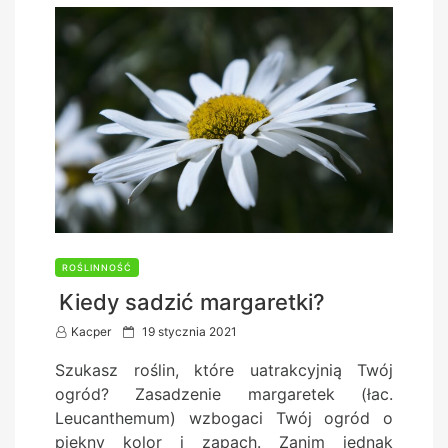
ROŚLINNOŚĆ
Kiedy sadzić margaretki?
P
Kacper
19 stycznia 2021
o
Szukasz roślin, które uatrakcyjnią Twój
s
ogród? Zasadzenie margaretek (łac.
t
Leucanthemum) wzbogaci Twój ogród o
e
piękny kolor i zapach. Zanim jednak