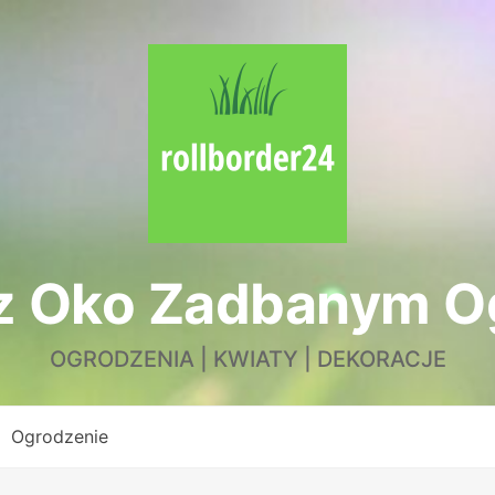
z Oko Zadbanym 
OGRODZENIA | KWIATY | DEKORACJE
Ogrodzenie