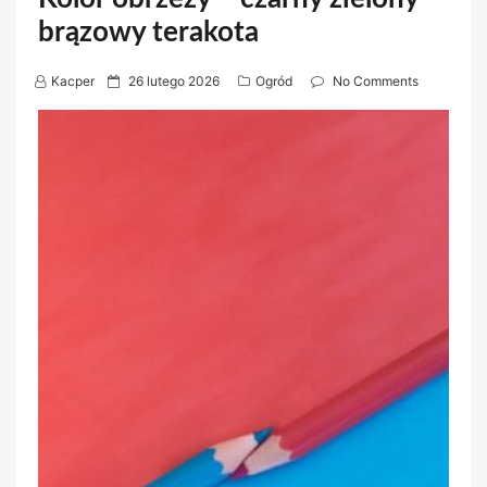
brązowy terakota
P
Kacper
26 lutego 2026
Ogród
No Comments
o
s
t
e
d
o
n