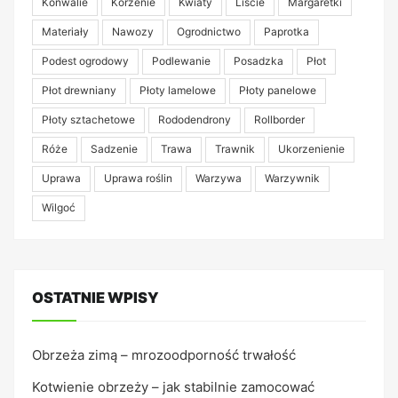
Konwalie
Korzenie
Kwiaty
Liście
Margaretki
Materiały
Nawozy
Ogrodnictwo
Paprotka
Podest ogrodowy
Podlewanie
Posadzka
Płot
Płot drewniany
Płoty lamelowe
Płoty panelowe
Płoty sztachetowe
Rododendrony
Rollborder
Róże
Sadzenie
Trawa
Trawnik
Ukorzenienie
Uprawa
Uprawa roślin
Warzywa
Warzywnik
Wilgoć
OSTATNIE WPISY
Obrzeża zimą – mrozoodporność trwałość
Kotwienie obrzeży – jak stabilnie zamocować