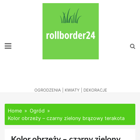
Skip
to
content
Naciesz Oko
Zadbanym Ogrodem
OGRODZENIA | KWIATY | DEKORACJE
Home
Ogród
Kolor obrzeży – czarny zielony brązowy terakota
Kolor obrzeży – czarny zielony