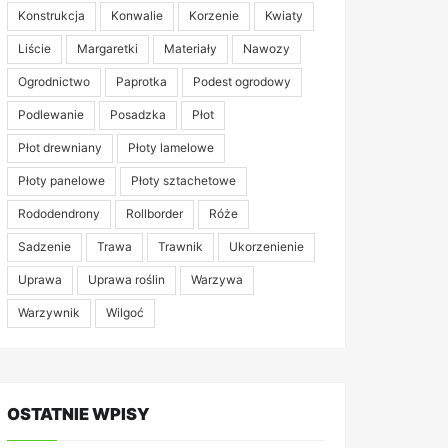
Konstrukcja
Konwalie
Korzenie
Kwiaty
Liście
Margaretki
Materiały
Nawozy
Ogrodnictwo
Paprotka
Podest ogrodowy
Podlewanie
Posadzka
Płot
Płot drewniany
Płoty lamelowe
Płoty panelowe
Płoty sztachetowe
Rododendrony
Rollborder
Róże
Sadzenie
Trawa
Trawnik
Ukorzenienie
Uprawa
Uprawa roślin
Warzywa
Warzywnik
Wilgoć
OSTATNIE WPISY