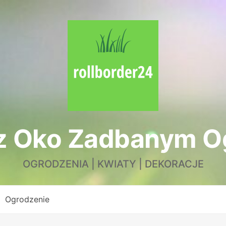
z Oko Zadbanym 
OGRODZENIA | KWIATY | DEKORACJE
Ogrodzenie