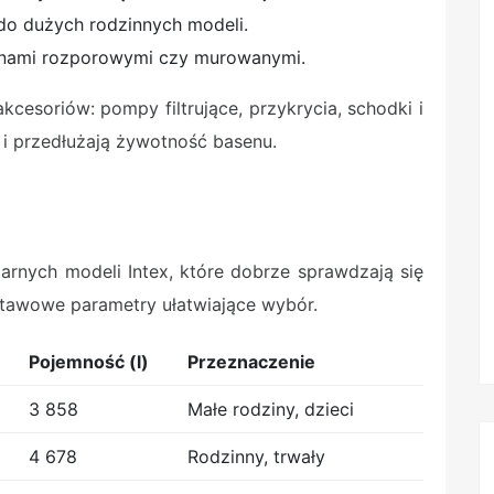
o dużych rodzinnych modeli.
enami rozporowymi czy murowanymi.
cesoriów: pompy filtrujące, przykrycia, schodki i
 i przedłużają żywotność basenu.
larnych modeli Intex, które dobrze sprawdzają się
stawowe parametry ułatwiające wybór.
Pojemność (l)
Przeznaczenie
3 858
Małe rodziny, dzieci
4 678
Rodzinny, trwały