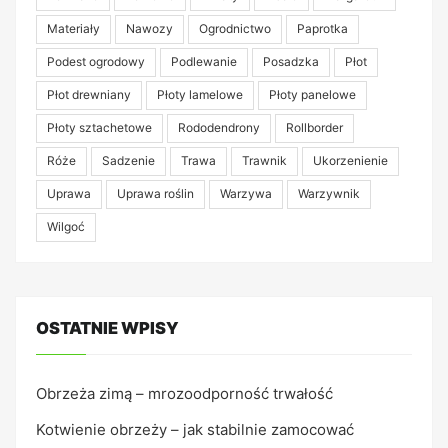
Materiały
Nawozy
Ogrodnictwo
Paprotka
Podest ogrodowy
Podlewanie
Posadzka
Płot
Płot drewniany
Płoty lamelowe
Płoty panelowe
Płoty sztachetowe
Rododendrony
Rollborder
Róże
Sadzenie
Trawa
Trawnik
Ukorzenienie
Uprawa
Uprawa roślin
Warzywa
Warzywnik
Wilgoć
OSTATNIE WPISY
Obrzeża zimą – mrozoodporność trwałość
Kotwienie obrzeży – jak stabilnie zamocować