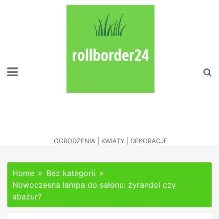
Skip
to
content
Naciesz Oko
Zadbanym Ogrodem
OGRODZENIA | KWIATY | DEKORACJE
Home
Bez kategorii
Nowoczesna lampa do salonu: żyrandol czy
abażur?