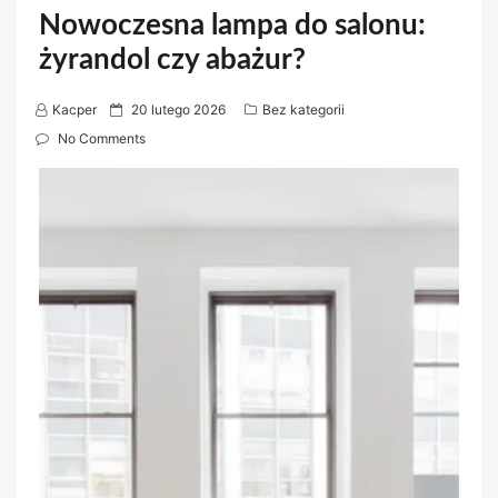
Nowoczesna lampa do salonu:
żyrandol czy abażur?
P
Kacper
20 lutego 2026
Bez kategorii
o
No Comments
s
t
e
d
o
n