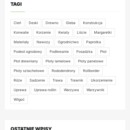
TAGI
Cień
Deski
Drewno
Gleba
Konstrukcja
Konwalie
Korzenie
Kwiaty
Liście
Margaretki
Materiały
Nawozy
Ogrodnictwo
Paprotka
Podest ogrodowy
Podlewanie
Posadzka
Płot
Płot drewniany
Płoty lamelowe
Płoty panelowe
Płoty sztachetowe
Rododendrony
Rollborder
Róże
Sadzenie
Trawa
Trawnik
Ukorzenienie
Uprawa
Uprawa roślin
Warzywa
Warzywnik
Wilgoć
OSTATNIE WPISY