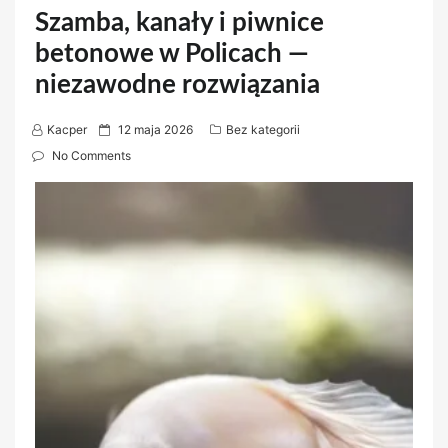
Szamba, kanały i piwnice
betonowe w Policach —
niezawodne rozwiązania
P
Kacper
12 maja 2026
Bez kategorii
o
No Comments
s
t
e
d
o
n