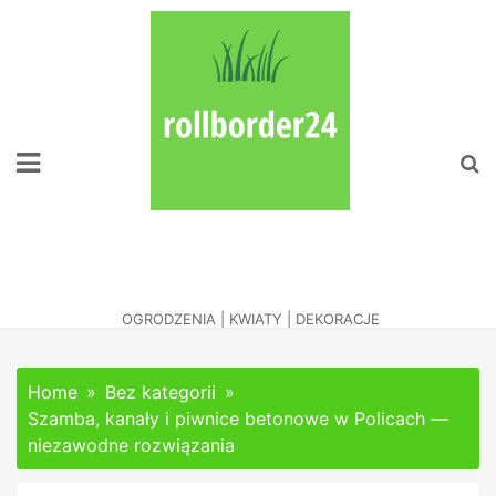
Skip
to
content
Naciesz Oko
Zadbanym Ogrodem
OGRODZENIA | KWIATY | DEKORACJE
Home
Bez kategorii
Szamba, kanały i piwnice betonowe w Policach —
niezawodne rozwiązania