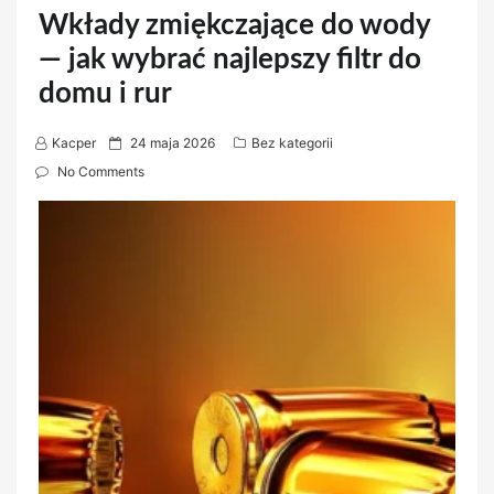
Wkłady zmiękczające do wody
— jak wybrać najlepszy filtr do
domu i rur
P
Kacper
24 maja 2026
Bez kategorii
o
No Comments
s
t
e
d
o
n