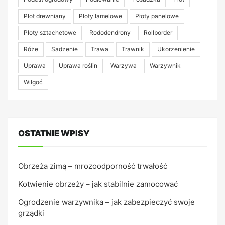
Płot drewniany
Płoty lamelowe
Płoty panelowe
Płoty sztachetowe
Rododendrony
Rollborder
Róże
Sadzenie
Trawa
Trawnik
Ukorzenienie
Uprawa
Uprawa roślin
Warzywa
Warzywnik
Wilgoć
OSTATNIE WPISY
Obrzeża zimą – mrozoodporność trwałość
Kotwienie obrzeży – jak stabilnie zamocować
Ogrodzenie warzywnika – jak zabezpieczyć swoje
grządki