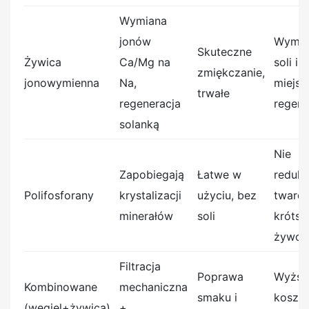
Wymiana
jonów
Wyma
Skuteczne
Żywica
Ca/Mg na
soli i
zmiękczanie,
jonowymienna
Na,
miejsc
trwałe
regeneracja
regene
solanką
Nie
Zapobiegają
Łatwe w
reduku
Polifosforany
krystalizacji
użyciu, bez
twardo
minerałów
soli
krótsz
żywot
Filtracja
Poprawa
Wyższ
Kombinowane
mechaniczna
smaku i
koszt
(węgiel+żywica)
+