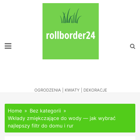
Skip
to
content
Naciesz Oko
Zadbanym Ogrodem
OGRODZENIA | KWIATY | DEKORACJE
Home
Bez kategorii
Wkłady zmiękczające do wody — jak wybrać
najlepszy filtr do domu i rur