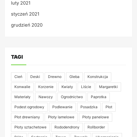
luty 2021
styczeń 2021
grudzień 2020
TAGI
Cień
Deski
Drewno
Gleba
Konstrukcja
Konwalie
Korzenie
Kwiaty
Liście
Margaretki
Materiały
Nawozy
Ogrodnictwo
Paprotka
Podest ogrodowy
Podlewanie
Posadzka
Płot
Płot drewniany
Płoty lamelowe
Płoty panelowe
Płoty sztachetowe
Rododendrony
Rollborder