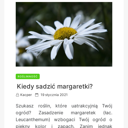
ROŚLINNOŚĆ
Kiedy sadzić margaretki?
P
Kacper
19 stycznia 2021
o
Szukasz roślin, które uatrakcyjnią Twój
s
ogród? Zasadzenie margaretek (łac.
t
Leucanthemum) wzbogaci Twój ogród o
e
piękny kolor i zapach. Zanim jednak