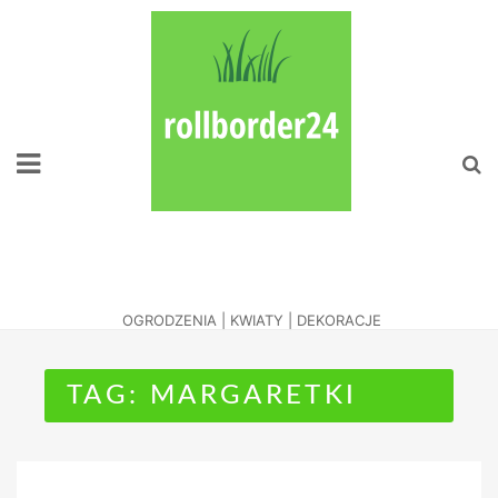
Skip
to
content
Naciesz Oko
Zadbanym Ogrodem
OGRODZENIA | KWIATY | DEKORACJE
TAG:
MARGARETKI