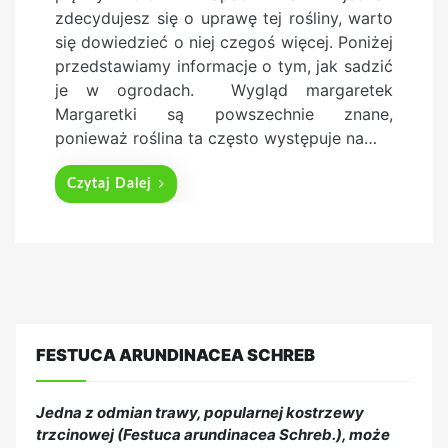
d
zdecydujesz się o uprawę tej rośliny, warto
o
się dowiedzieć o niej czegoś więcej. Poniżej
n
przedstawiamy informacje o tym, jak sadzić
je w ogrodach. Wygląd margaretek
Margaretki są powszechnie znane,
ponieważ roślina ta często występuje na…
Czytaj Dalej
FESTUCA ARUNDINACEA SCHREB
Jedna z odmian trawy, popularnej kostrzewy
trzcinowej (Festuca arundinacea Schreb.), może